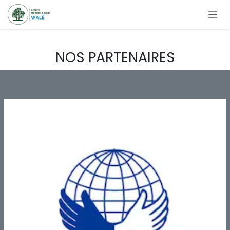
Se rendre au contenu
NOS PARTENAIRES